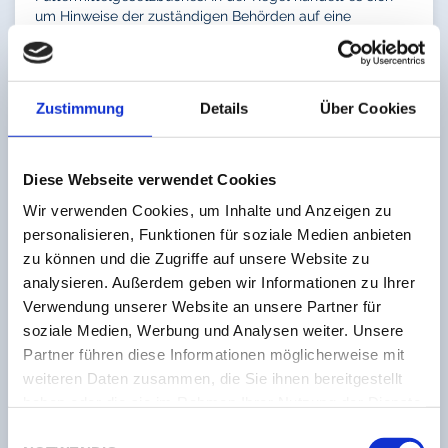
um Hinweise der zuständigen Behörden auf eine
Information der Öffentlichkeit oder eine Rücknahme- oder
Rückrufaktion durch den Lebensmittelunternehmer.
Erfasst werden einschlägige Informationen über
Lebensmittel und mit Lebensmitteln verwechselbare
Zustimmung
Details
Über Cookies
Produkte, die in den angegebenen Bundesländern auf
dem Markt sind oder über das Internet verkauft werden
und möglicherweise bereits an Endverbraucher
abgegeben wurden.
Diese Webseite verwendet Cookies
Wir verwenden Cookies, um Inhalte und Anzeigen zu
https://www.lebensmittelwarnung.de/bvl-lmw-
de/liste/alle/thueringen/10/0
personalisieren, Funktionen für soziale Medien anbieten
zu können und die Zugriffe auf unsere Website zu
weiterlesen...
analysieren. Außerdem geben wir Informationen zu Ihrer
Seminartipp
Verwendung unserer Website an unsere Partner für
soziale Medien, Werbung und Analysen weiter. Unsere
Partner führen diese Informationen möglicherweise mit
weiteren Daten zusammen, die Sie ihnen bereitgestellt
haben oder die sie im Rahmen Ihrer Nutzung der Dienste
gesammelt haben.
Einwilligungsauswahl